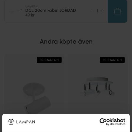
LAMPAN
DCL 20cm kabel JORDAD
49 kr
Andra köpte även
PRISMATCH
PRISMATCH