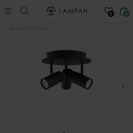
0
0
...
Spotlights
Tyson 3