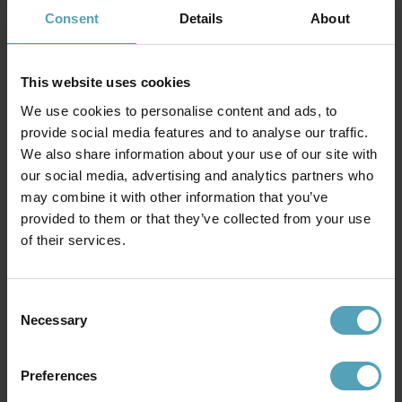
Consent
Details
About
BELID
BELID
Tyson spotlight
Cato 5 spotlight
959 kr
3 305 kr
Rek. 1 099 kr
Rek. 3 999 kr
This website uses cookies
We use cookies to personalise content and ads, to
provide social media features and to analyse our traffic.
PRISMATCH
PRISMATCH
We also share information about your use of our site with
our social media, advertising and analytics partners who
may combine it with other information that you’ve
provided to them or that they’ve collected from your use
of their services.
Consent
Necessary
Selection
Preferences
BELID
BELID
Tyson spotlight
Cato 3 spotlight