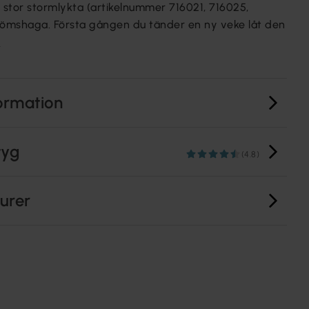
e stor stormlykta (artikelnummer 716021, 716025,
römshaga. Första gången du tänder en ny veke låt den
r
ormation
tyg
(4.8)
turer