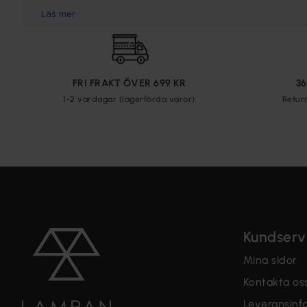
FRI FRAKT ÖVER 699 KR
3
1-2 vardagar (lagerförda varor)
Retur
Kundserv
Mina sidor
Kontakta os
Leveransinf