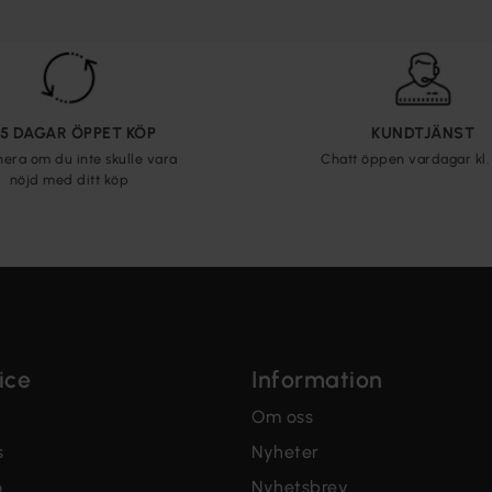
65 DAGAR ÖPPET KÖP
KUNDTJÄNST
nera om du inte skulle vara
Chatt öppen vardagar kl. 
nöjd med ditt köp
ice
Information
Om oss
s
Nyheter
o
Nyhetsbrev