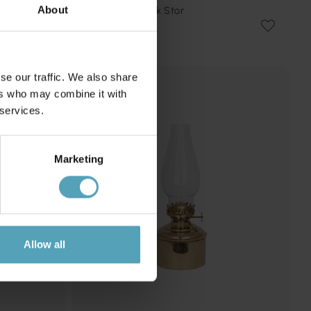
Fotogenlampa Rak Stor
About
398 kr
se our traffic. We also share
ers who may combine it with
 services.
Marketing
Allow all