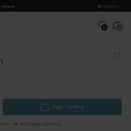
0 lampor
Svenska
0
0
m
Lägg i varukorg
699 kr
365 dagars öppet köp