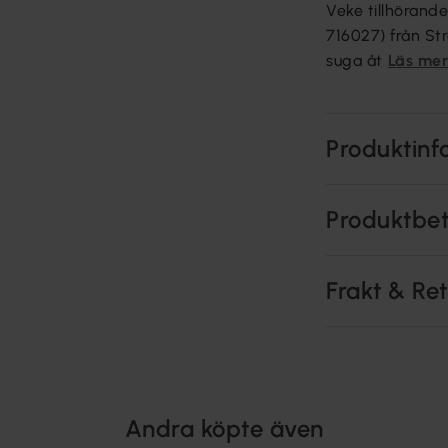
Veke tillhörand
716027) från St
suga åt
Läs me
Produktinf
Produktbe
Frakt & Re
Andra köpte även