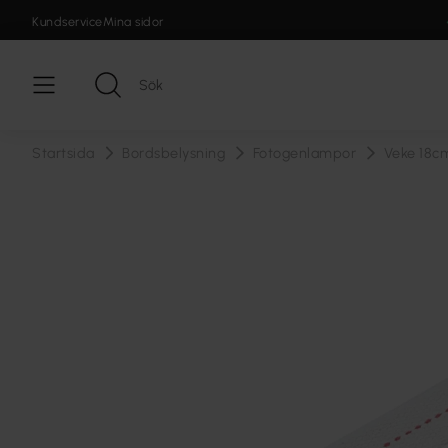
Kundservice
Mina sidor
Startsida
Bordsbelysning
Fotogenlampor
Veke 18c