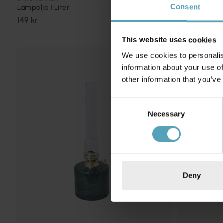
Lampolja 1 Liter
Veke 25cm
Consent
149 kr
25 kr
This website uses cookies
We use cookies to personalis
information about your use of
other information that you’ve
Consent
Necessary
Selection
Deny