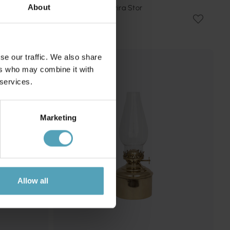
Fotogenlampa Elvira Stor
About
318 kr
Rek. 398 kr
se our traffic. We also share
ers who may combine it with
 services.
Marketing
Allow all