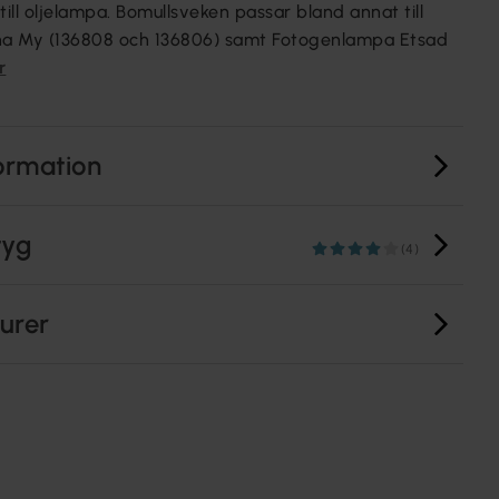
till oljelampa. Bomullsveken passar bland annat till
a My (136808 och 136806) samt Fotogenlampa Etsad
r
ormation
tyg
(4)
turer