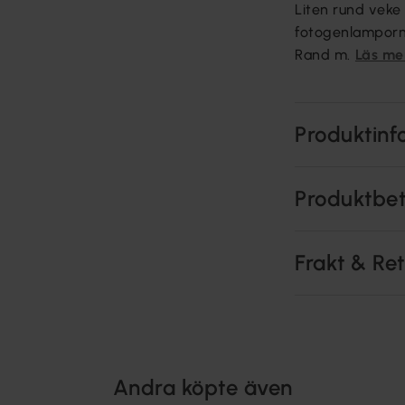
Liten rund veke 
fotogenlamporn
Rand m.
Läs me
Produktinf
Produktbe
Frakt & Re
Andra köpte även