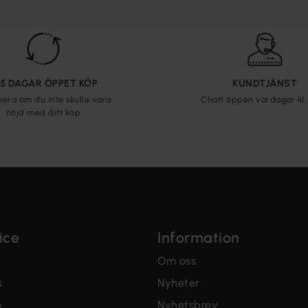
65 DAGAR ÖPPET KÖP
KUNDTJÄNST
nera om du inte skulle vara
Chatt öppen vardagar kl. 
nöjd med ditt köp
ice
Information
Om oss
s
Nyheter
o
Nyhetsbrev