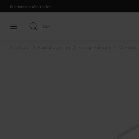
Kundservice
Mina sidor
Startsida
Bordsbelysning
Fotogenlampor
Veke run