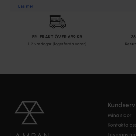
FRI FRAKT ÖVER 699 KR
3
1-2 vardagar (lagerförda varor)
Retur
Kundserv
Mina sidor
Kontakta os
Leveransinf