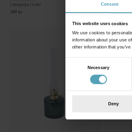
Lampolja 1 Liter
Veke 25cm
Consent
149 kr
25 kr
This website uses cookies
We use cookies to personalis
information about your use of
other information that you’ve
Consent
Necessary
Selection
Deny