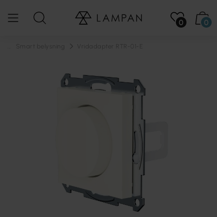
0
0
...
Smart belysning
Vridadapter RTR-01-E