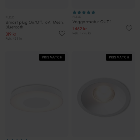
PLEJD
PLEJD
Väggarmatur OUT 1
Smart plug On/Off, 16A, Mesh,
Bluetooth
1 452 kr
Rek. 1 775 kr
319 kr
Rek. 439 kr
PRISMATCH
PRISMATCH