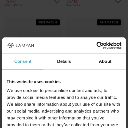
1 211 kr
557 kr
Rek. 1 499 kr
Rek. 699 kr
PRISMATCH
PRISMATCH
Consent
Details
About
This website uses cookies
We use cookies to personalise content and ads, to
provide social media features and to analyse our traffic.
PLEJD
PLEJD
We also share information about your use of our site with
Vridadapter RTR-01-S
Downlight DWN-02
our social media, advertising and analytics partners who
193 kr
497 kr
may combine it with other information that you’ve
Rek. 249 kr
Rek. 645 kr
provided to them or that they’ve collected from your use