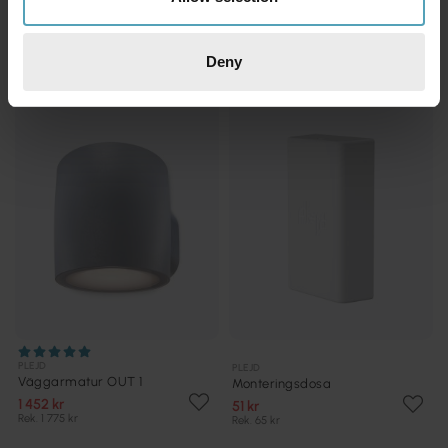
Rek. 1 775 kr
319 kr
Rek. 439 kr
Deny
PRISMATCH
PRISMATCH
PLEJD
PLEJD
Väggarmatur OUT 1
Monteringsdosa
1 452 kr
51 kr
Rek. 1 775 kr
Rek. 65 kr