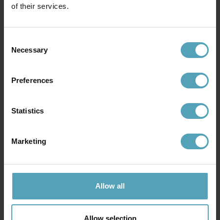
of their services.
Andra köpte även
Consent
Necessary
Selection
PRISMATCH
PRISMATCH
Preferences
Statistics
Marketing
Allow all
PLEJD
PLEJD
Väggarmatur OUT 1
Smart plug On/Off, 16A, Mesh,
Bluetooth
1 452 kr
Allow selection