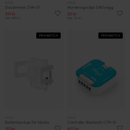
PLEJD
PLEJD
Dosdimmer DIM-01
Monteringsclips DIN/vägg
591 kr
20 kr
Rek. 849 kr
Rek. 30 kr
PRISMATCH
PRISMATCH
PLEJD
PLEJD
Batteribackup för klocka
Controller Bluetooth CTR-01
193 kr
607 kr