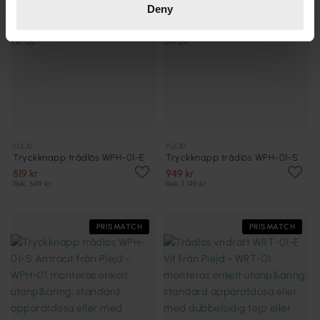
Deny
PLEJD
PLEJD
Tryckknapp trådlös WPH-01-E
Tryckknapp trådlös WPH-01-S
519 kr
949 kr
Rek. 649 kr
Rek. 1 149 kr
PRISMATCH
PRISMATCH