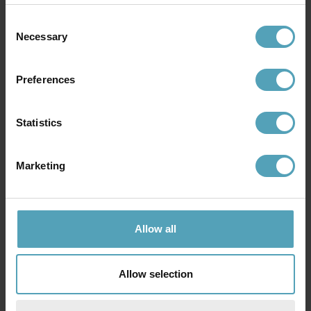
Consent
Necessary
Selection
Preferences
Statistics
Marketing
PLEJD
PLEJD
Styrenhet för jalusier JAL-01
Tryckknapp trådlös WPH-01-E
391 kr
375 kr
Rek. 449 kr
Rek. 449 kr
Allow all
PRISMATCH
PRISMATCH
Allow selection