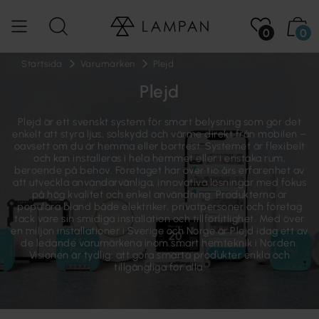
0
0
Startsida
Varumärken
Plejd
Plejd
Plejd är ett svenskt system för smart belysning som gör det
enkelt att styra ljus, solskydd och värme direkt från mobilen –
oavsett om du är hemma eller bortrest. Systemet är flexibelt
och kan installeras i hela hemmet eller i enstaka rum,
beroende på behov. Företaget har över tio års erfarenhet av
att utveckla användarvänliga, innovativa lösningar med fokus
på hög kvalitet och enkel användning. Produkterna är
populära bland både elektriker, privatpersoner och företag
tack vare sin smidiga installation och tillförlitlighet. Med över
en miljon installationer i Sverige och Norge är Plejd idag ett av
de ledande varumärkena inom smart hemteknik i Norden.
Visionen är tydlig: att göra smarta produkter enkla och
tillgängliga för alla.