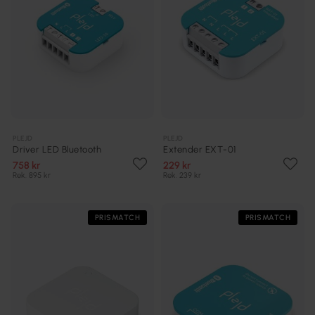
PLEJD
PLEJD
Driver LED Bluetooth
Extender EXT-01
758 kr
229 kr
Rek. 895 kr
Rek. 239 kr
PRISMATCH
PRISMATCH