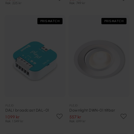
Rek. 225 kr
Rek. 749 kr
PRISMATCH
PRISMATCH
PLEJD
PLEJD
DALI broadcast DAL-01
Downlight DWN-01 tiltbar
1 099 kr
557 kr
Rek. 1 549 kr
Rek. 699 kr