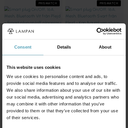
PRISMATCH
PRISMATCH
Consent
Details
About
This website uses cookies
We use cookies to personalise content and ads, to
provide social media features and to analyse our traffic.
PLEJD
PLEJD
Smart plug On/Off, 16A, Mesh,
Smart plug On/Off, 16A, Mesh,
We also share information about your use of our site with
Bluetooth
Bluetooth
our social media, advertising and analytics partners who
319 kr
399 kr
Rek. 439 kr
Rek. 439 kr
may combine it with other information that you’ve
provided to them or that they’ve collected from your use
of their services.
PRISMATCH
PRISMATCH