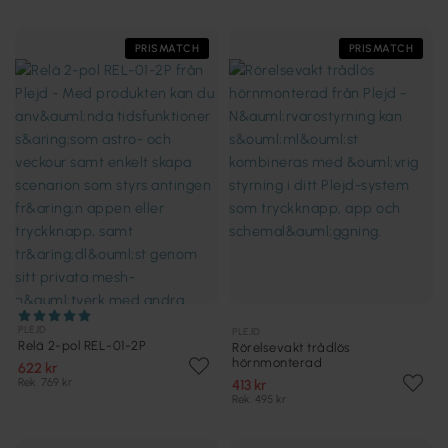
PRISMATCH
PRISMATCH
PLEJD
PLEJD
Relä 2-pol REL-01-2P
Rörelsevakt trådlös
hörnmonterad
622 kr
Rek. 769 kr
413 kr
Rek. 495 kr