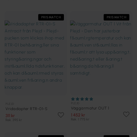
PRISMATCH
PRISMATCH
PLEJD
PLEJD
Väggarmatur OUT 1
Vridadapter RTR-01-S
1 452 kr
311 kr
Rek. 1 775 kr
Rek. 395 kr