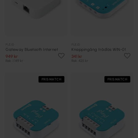
PLEJD
PLEJD
Gateway Bluetooth Internet
Knappingång trådlös WIN-01
949 kr
341 kr
Rek. 1 149 kr
Rek. 425 kr
PRISMATCH
PRISMATCH