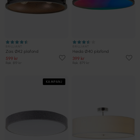
BRILLIANT
BRILLIANT
Zois Ø42 plafond
Heida Ø40 plafond
599 kr
399 kr
Rek. 819 kr
Rek. 879 kr
KAMPANJ