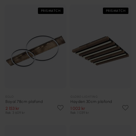
PRISMATCH
PRISMATCH
EGLO
GLOBO LIGHTING
Boyal 78cm plafond
Hayden 30cm plafond
2 153 kr
1 002 kr
Rek. 3 609 kr
Rek. 1 039 kr