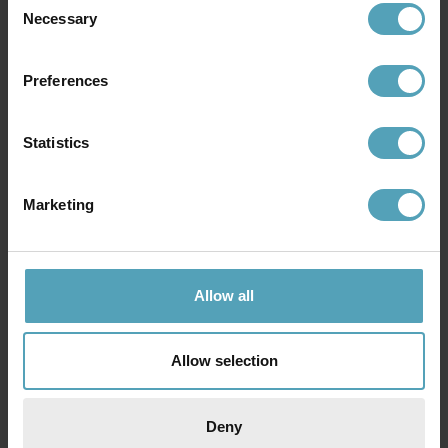
Necessary
Selection
Preferences
Statistics
Marketing
BRILLIANT
BRILLIANT
Kalmar Ø40 plafond
Mosako Ø50 plafond
164 kr
399 kr
Allow all
Rek. 499 kr
Rek. 1 649 kr
Allow selection
KAMPANJ
Deny