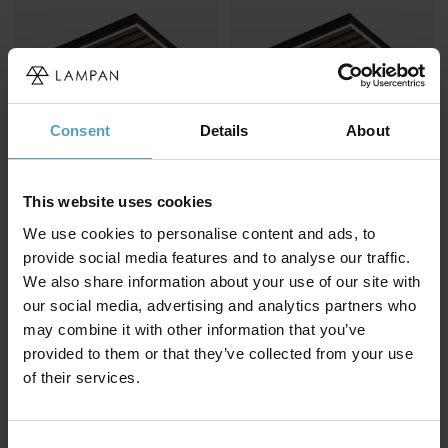
Consent
Details
About
This website uses cookies
GLOBO LIGHTING
GLOBO LIGHTING
Woody 45cm plafond
Woody 30cm plafond
We use cookies to personalise content and ads, to
2 759 kr
1 499 kr
provide social media features and to analyse our traffic.
We also share information about your use of our site with
our social media, advertising and analytics partners who
may combine it with other information that you’ve
provided to them or that they’ve collected from your use
Andra köpte även
of their services.
KAMPANJ
KAMPANJ
Consent