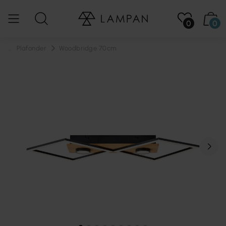
0
0
...
Plafonder
Woodbridge 70cm