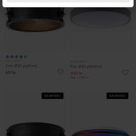
BRILLIANT
BRILLIANT
Zois Ø30 plafond
Filiz Ø50 plafond
619 kr
450 kr
Rek. 1 099 kr
KAMPANJ
KAMPANJ