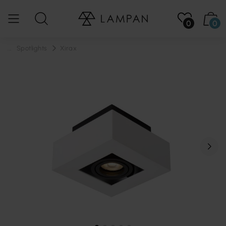
0
0
...
Spotlights
Xirax