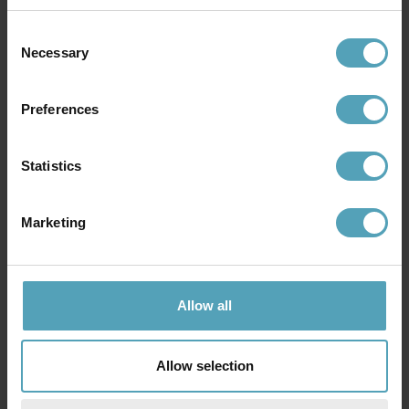
Andra köpte även
Consent
Necessary
Selection
KAMPANJ
KAMPANJ
Preferences
Statistics
Marketing
Allow all
LUCIDE
LUCIDE
Allow selection
Clubs spotlight
Rafa 3 spotlight
247 kr
719 kr
Rek. 309 kr
Rek. 899 kr