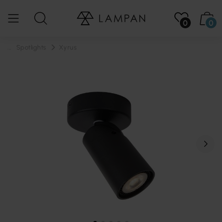
0
0
...
Spotlights
Xyrus