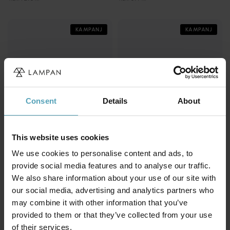
KAMPANJ
KAMPANJ
Consent
Details
About
This website uses cookies
We use cookies to personalise content and ads, to
provide social media features and to analyse our traffic.
BY RYDÉNS
LUCIDE
We also share information about your use of our site with
Aurora 5 spotlight
Rafa 3 spotlight
our social media, advertising and analytics partners who
599 kr
719 kr
Rek. 1 199 kr
may combine it with other information that you’ve
Rek. 899 kr
provided to them or that they’ve collected from your use
of their services.