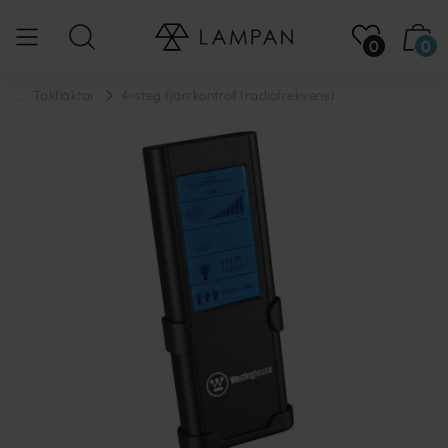
0
0
...
Takfläktar
4-steg fjärrkontroll (radiofrekvens)