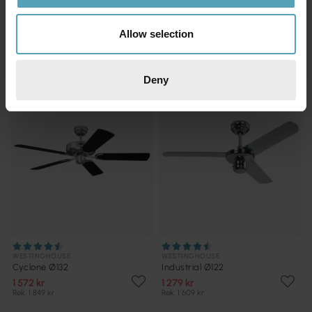
1 120 kr
1 308 kr
Rek. 1 349 kr
Rek. 1 549 kr
Allow selection
KAMPANJ
PRISMATCH
Deny
WESTINGHOUSE
WESTINGHOUSE
Cyclone Ø132
Industrial Ø122
1 572 kr
1 279 kr
Rek. 1 849 kr
Rek. 1 609 kr