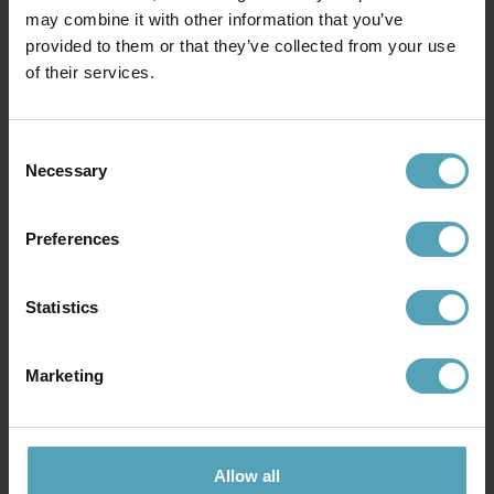
may combine it with other information that you’ve
WESTINGHOUSE
WESTINGHOUSE
provided to them or that they’ve collected from your use
Industrial Ø142
Tristan Ø132
1 295 kr
of their services.
2 549 kr
Rek. 1 619 kr
Rek. 3 099 kr
Consent
PRISMATCH
PRISMATCH
Necessary
Selection
Preferences
Statistics
Marketing
WESTINGHOUSE
WESTINGHOUSE
Allow all
Industrial Ø122
Turbo Swirl Ø76