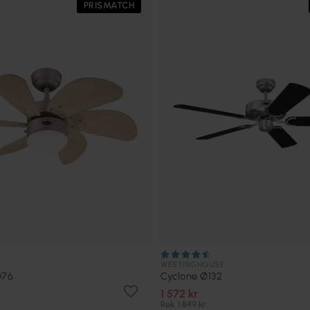
PRISMATCH
E
WESTINGHOUSE
Ø76
Cyclone Ø132
1 572 kr
Rek. 1 849 kr