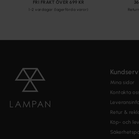
FRI FRAKT ÖVER 699 KR
3
1-2 vardagar (lagerförda varor)
Retur
Kundserv
Mina sidor
Kontakta os
Leveransinf
Retur & rek
Köp- och lev
Säkerhetspo