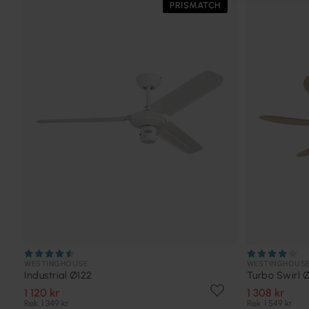
PRISMATCH
WESTINGHOUSE
WESTINGHOUS
Industrial Ø122
Turbo Swirl 
1 120 kr
1 308 kr
Rek. 1 349 kr
Rek. 1 549 kr