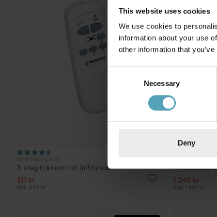
This website uses cookies
We use cookies to personalis
information about your use of
other information that you’ve
Consent
Necessary
Selection
Deny
WESTINGHOUSE
WESTINGHOUS
3-steg fjärrkontroll (infraröd)
Princess Eur
511 kr
1 249 kr
Rek. 659 kr
Rek. 1 469 kr