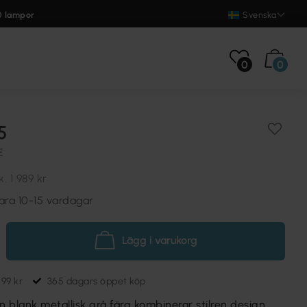
0 lampor
Svenska
0
0
5
E
k.
1 989 kr
ara 10-15 vardagar
Lägg i varukorg
699 kr
365 dagars öppet köp
 en blank metallisk grå färg kombinerar stilren design