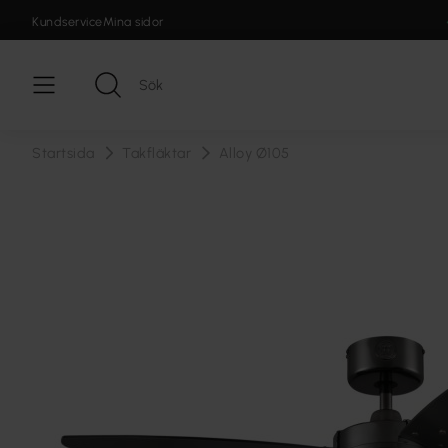
Kundservice
Mina sidor
Startsida
Takfläktar
Alloy Ø105