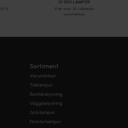
10 000 LAMPOR
10-15
Från över 20 välkända
varumärken
Sortiment
Varumärken
Taklampor
Bordsbelysning
Väggbelysning
Golvlampor
Fönsterlampor