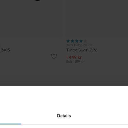
E
WESTINGHOUSE
o Ø105
Turbo Swirl Ø76
1 449 kr
Rek. 1 819 kr
Andra köpte även
KAMPANJ
Details