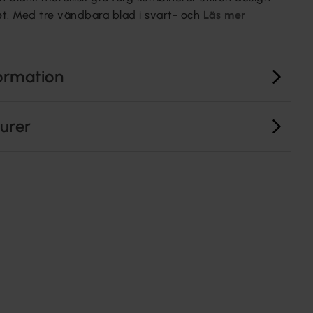
et. Med tre vändbara blad i svart- och
Läs mer
ormation
turer