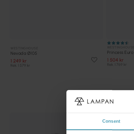
WESTINGHOUS
WESTINGHOUSE
Princess Eur
Nevada Ø105
1 504 kr
1 249 kr
Rek. 1 769 kr
Rek. 1 579 kr
PRISMATCH
Consent