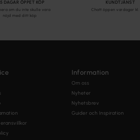
65 DAGAR ÖPPET KÖP
KUNDTJÄNST
nera om du inte skulle vara
Chatt öppen vardagar kl. 
nöjd med ditt köp
ice
Information
Om oss
s
Nyheter
o
Nyhetsbrev
lamation
Guider och Inspiration
eransvillkor
licy