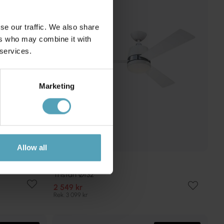
se our traffic. We also share
ers who may combine it with
 services.
Marketing
Allow all
WESTINGHOUSE
Tristan Ø132
2 549 kr
Rek. 3 099 kr