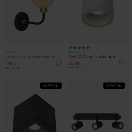
LUCIDE
LUCIDE
Aven Ø10 badrumslampa
Berend Ø12 badrumslampa
263 kr
495 kr
Rek. 329 kr
Rek. 619 kr
KAMPANJ
KAMPANJ