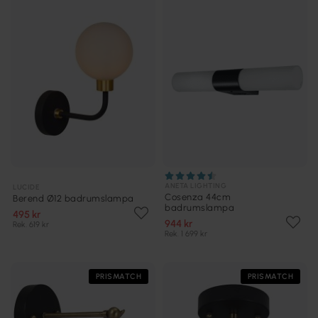
ANETA LIGHTING
LUCIDE
Cosenza 44cm
Berend Ø12 badrumslampa
badrumslampa
495 kr
944 kr
Rek. 619 kr
Rek. 1 699 kr
PRISMATCH
PRISMATCH