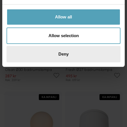
Allow all
Allow selection
Deny
LUCIDE
LUCIDE
Olson Ø30 badrumslampa
Fresh Ø27 badrumslampa
287 kr
495 kr
Rek. 359 kr
Rek. 619 kr
KAMPANJ
KAMPANJ