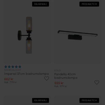
KAMPANJ
PRISMATCH
SEARCHLIGHT
EGLO
Imperial 37cm badrumslampa
Pandella 40cm
badrumslampa
662 kr
Rek. 779 kr
555 kr
Rek. 979 kr
KAMPANJ
PRISMATCH