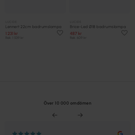
LUCIDE
LUCIDE
Lennert 22cm badrumslampa
Brice-Led Ø18 badrumslampa
1 231 kr
487 kr
Rek. 1 539 kr
Rek. 609 kr
Över 10 000 omdömen