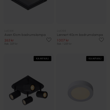
LUCIDE
LUCIDE
Aven 10cm badrumslampa
Lennert 40cm badrumslampa
263 kr
1 007 kr
Rek. 329 kr
Rek. 1 259 kr
KAMPANJ
KAMPANJ