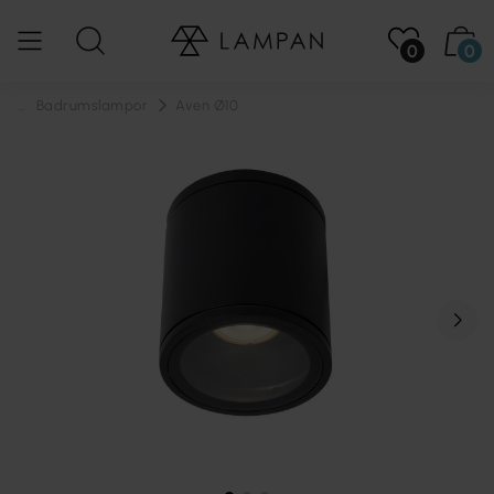
0
0
...
Badrumslampor
Aven Ø10