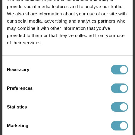
provide social media features and to analyse our traffic.
We also share information about your use of our site with
our social media, advertising and analytics partners who
may combine it with other information that you’ve
provided to them or that they’ve collected from your use
of their services.
IFÖ ELECTRIC
EGLO
Aton Cairo Ø20
Pandella 60cm
badrumslampa
badrumslampa
Consent
1 194 kr
666 kr
Necessary
Selection
Rek. 1 649 kr
Rek. 1 090 kr
Preferences
Andra köpte även
Statistics
KAMPANJ
KAMPANJ
Marketing