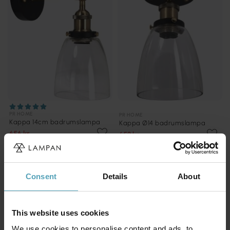
PR HOME
PR HOME
Kappa 14cm badrumslampa
Kappa Ø14 badrumslampa
656 kr
653 kr
Rek. 899 kr
Rek. 899 kr
PRISMATCH
PRISMATCH
Consent
Details
About
This website uses cookies
We use cookies to personalise content and ads, to