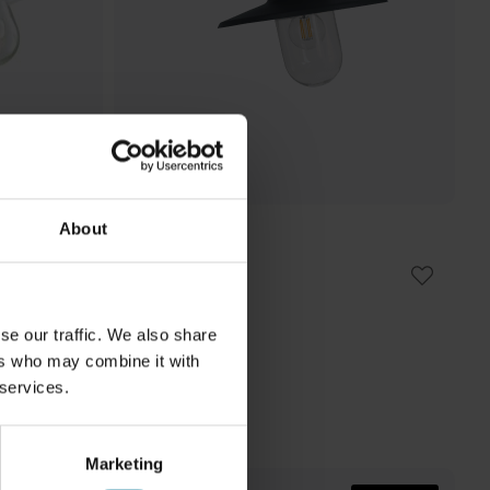
About
LAMPAN
Ystad utelampa
319 kr
Rek. 399 kr
se our traffic. We also share
ers who may combine it with
 services.
Marketing