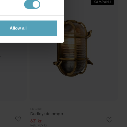
KAMPANJ
KAMPANJ
Allow all
LUCIDE
Dudley utelampa
631 kr
Rek. 789 kr