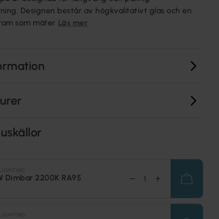
ng. Designen består av högkvalitativt glas och en
ålram som mäter
Läs mer
ormation
turer
uskällor
LIGHTING
W Dimbar 2200K RA95
LIGHTING