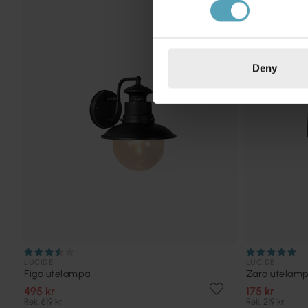
KAMPANJ
Deny
LUCIDE
LUCIDE
Figo utelampa
Zaro utelam
495 kr
175 kr
Rek. 619 kr
Rek. 219 kr