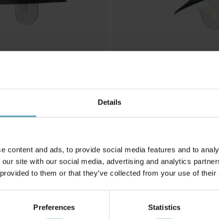
Details
NG
NORLYS
ampa
Karlstad utelampa
798 kr
Rek. 1 279 kr
e content and ads, to provide social media features and to analy
 our site with our social media, advertising and analytics partn
 provided to them or that they’ve collected from your use of their
Andra köpte även
Preferences
Statistics