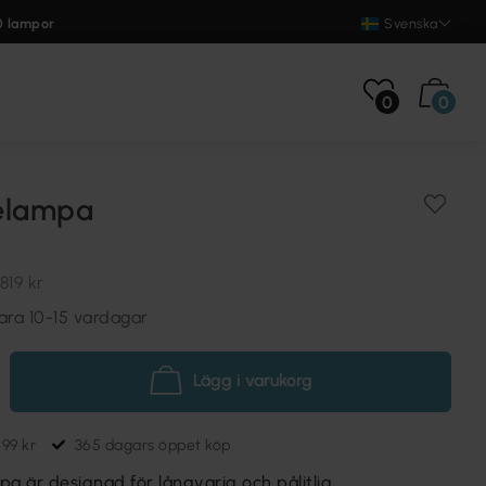
0 lampor
Svenska
0
0
elampa
819 kr
ara 10-15 vardagar
Lägg i varukorg
699 kr
365 dagars öppet köp
 är designad för långvarig och pålitlig