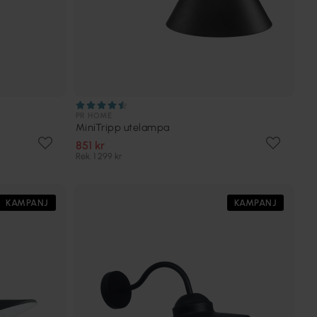
PR HOME
MiniTripp utelampa
851 kr
Rek. 1 299 kr
KAMPANJ
KAMPANJ