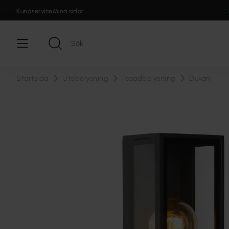
Kundservice
Mina sidor
Startsida
Utebelysning
Fasadbelysning
Dukan