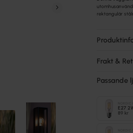
utomhusanvändni
rektangulär st
Produktinf
Frakt & Re
Passande lj
NORDIC 
E27 2
89 kr
NORDIC 