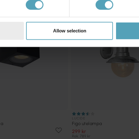
KAMPANJ
Allow selection
LUCIDE
pa
Figo utelampa
299 kr
Rek. 789 kr