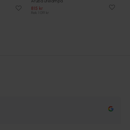
Aruba utelampa
815 kr
Rek. 1 019 kr