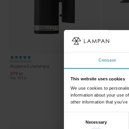
Consent
KONSTSMIDE
NORDIC LIGHTI
Modena II utelampa
Onsala utel
279 kr
399 kr
Rek. 559 kr
Rek. 599 kr
This website uses cookies
We use cookies to personalis
information about your use of
other information that you’ve
Consent
Necessary
Selection