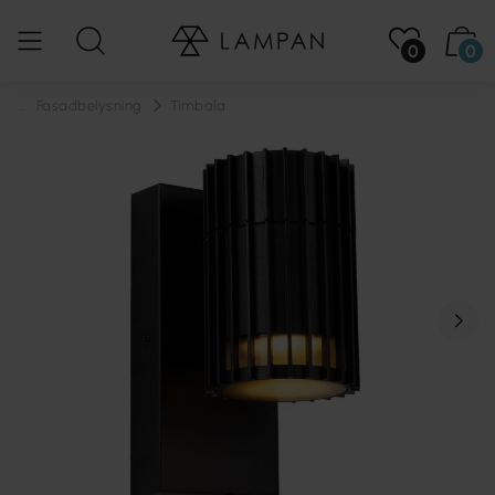
0
0
...
Fasadbelysning
Timbala