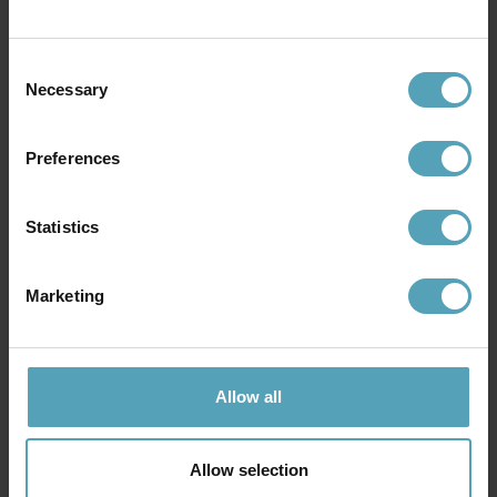
Andra köpte även
Consent
Necessary
Selection
KAMPANJ
KAMPANJ
Preferences
Statistics
Marketing
Allow all
LUCIDE
LUCIDE
Figo utelampa
Zaro utelampa
495 kr
175 kr
Allow selection
Rek. 619 kr
Rek. 219 kr