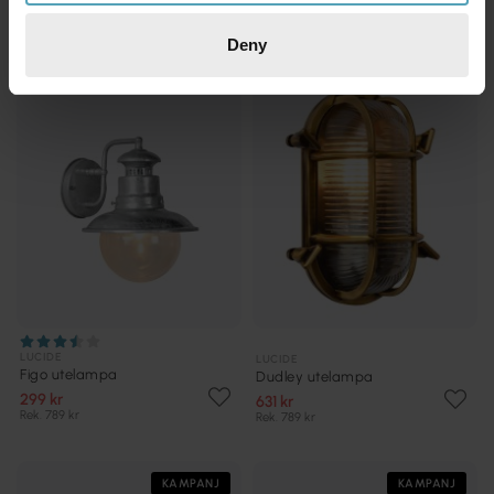
Deny
KAMPANJ
KAMPANJ
LUCIDE
LUCIDE
Figo utelampa
Dudley utelampa
299 kr
631 kr
Rek. 789 kr
Rek. 789 kr
KAMPANJ
KAMPANJ