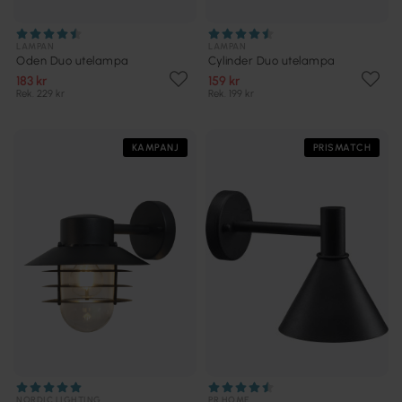
LAMPAN
LAMPAN
Oden Duo utelampa
Cylinder Duo utelampa
183 kr
159 kr
Rek. 229 kr
Rek. 199 kr
KAMPANJ
PRISMATCH
NORDIC LIGHTING
PR HOME