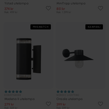
Ystad utelampa
MiniTripp utelampa
374 kr
851 kr
Rek. 499 kr
Rek. 1 299 kr
PRISMATCH
KAMPANJ
KONSTSMIDE
NORDIC LIGHTING
Modena II utelampa
Onsala utelampa
279 kr
399 kr
Rek. 559 kr
Rek. 599 kr