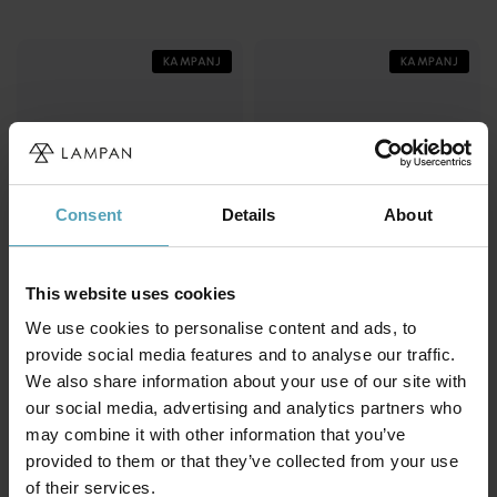
KAMPANJ
KAMPANJ
Consent
Details
About
This website uses cookies
We use cookies to personalise content and ads, to
provide social media features and to analyse our traffic.
NORLYS
LAMPAN
We also share information about your use of our site with
Karlstad utelampa
Cylinder utelampa
our social media, advertising and analytics partners who
798 kr
119 kr
Rek. 1 279 kr
Rek. 149 kr
may combine it with other information that you’ve
provided to them or that they’ve collected from your use
of their services.