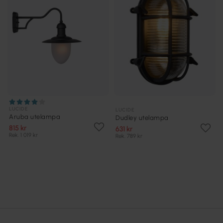
LUCIDE
LUCIDE
Aruba utelampa
Dudley utelampa
815 kr
631 kr
Rek. 1 019 kr
Rek. 789 kr