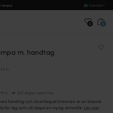
0 lampor
Svenska
0
0
ampa m. handtag
349 kr
699 kr
365 dagars öppet köp
d handtag och silverfärgad brännare är en klassisk
källa för dig som vill skapa en mysig atmosfär.
Läs mer