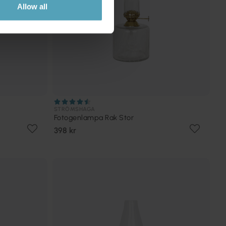
Allow all
STRÖMSHAGA
Fotogenlampa Rak Stor
398 kr