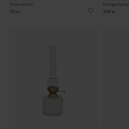
Brännarerör
Fotogenlamp
99 kr
398 kr