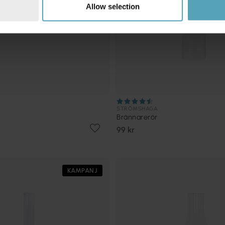
Allow selection
STRÖMSHAGA
Brännarerör
99 kr
KAMPANJ