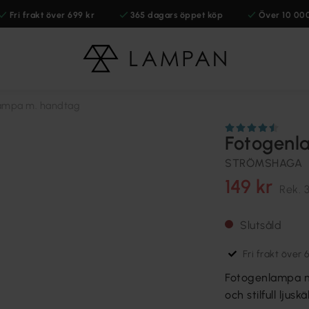
Fri frakt över 699 kr
365 dagars öppet köp
Över 10 00
ampa m. handtag
Fotogenl
STRÖMSHAGA
149 kr
Rek.
Slutsåld
Fri frakt över 
Fotogenlampa me
och stilfull ljus