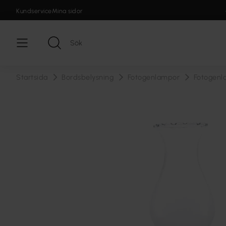
Kundservice
Mina sidor
Startsida
Bordsbelysning
Fotogenlampor
Fotogenl