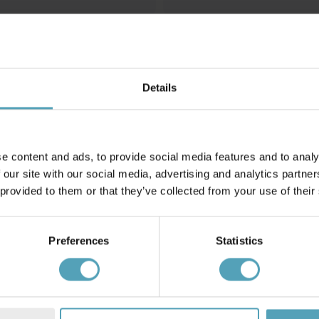
STRÖMSHAGA
a Rak Marja
Brännarerör
79 kr
Rek. 98 kr
Details
Andra köpte även
e content and ads, to provide social media features and to analy
 our site with our social media, advertising and analytics partn
 provided to them or that they’ve collected from your use of their
Preferences
Statistics