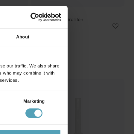
STRÖMSHAGA
Fotogenlampa Elvira liten
349 kr
About
se our traffic. We also share
ers who may combine it with
 services.
Marketing