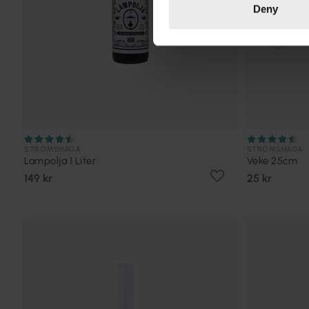
Deny
STRÖMSHAGA
STRÖMSHAGA
Lampolja 1 Liter
Veke 25cm
149 kr
25 kr