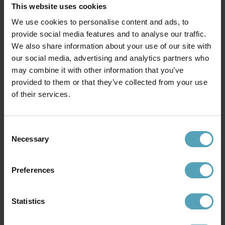
This website uses cookies
We use cookies to personalise content and ads, to
provide social media features and to analyse our traffic.
We also share information about your use of our site with
our social media, advertising and analytics partners who
may combine it with other information that you’ve
provided to them or that they’ve collected from your use
STRÖMSHAGA
STRÖMSHAGA
Lampolja 1 Liter
Veke 25cm
of their services.
149 kr
25 kr
Consent
Necessary
Selection
KAMPANJ
Preferences
Statistics