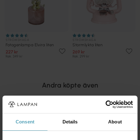
STRÖMSHAGA
STRÖMSHAGA
Fotogenlampa Elvira liten
Stormlykta liten
227 kr
269 kr
Rek. 349 kr
Rek. 299 kr
Andra köpte även
Consent
Details
About