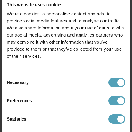
This website uses cookies
We use cookies to personalise content and ads, to
provide social media features and to analyse our traffic.
We also share information about your use of our site with
our social media, advertising and analytics partners who
may combine it with other information that you’ve
provided to them or that they’ve collected from your use
of their services.
Consent
Necessary
STRÖMSHAGA
STRÖMSHAGA
Selection
Brännarerör
Fotogenlampa Elvira Stor
99 kr
318 kr
Rek. 398 kr
Preferences
Statistics