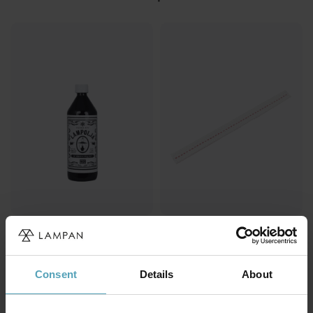
STRÖMSHAGA
STRÖMSHAGA
Lampolja 1 Liter
Veke 25cm
149 kr
25 kr
Consent
Details
About
KAMPANJ