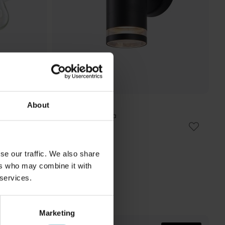
About
LAMPAN
Cylinder utelampa
119 kr
Rek. 149 kr
se our traffic. We also share
ers who may combine it with
 services.
Marketing