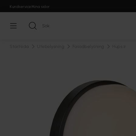
Kundservice
Mina sidor
Startsida
Utebelysning
Fasadbelysning
Hups Ir