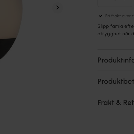
Fri frakt över 
Slipp famla efte
otrygghet när du
Produktinf
Produktbe
Frakt & Re