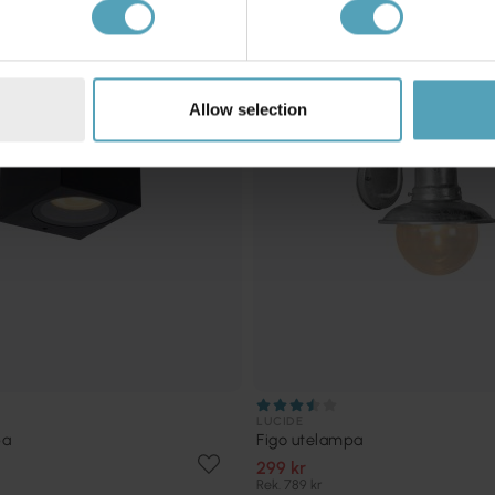
KAMPANJ
Allow selection
LUCIDE
pa
Figo utelampa
299 kr
Rek. 789 kr