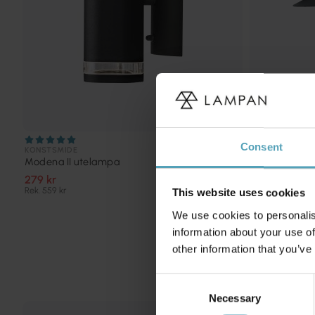
Consent
KONSTSMIDE
NORDIC LIGHTI
Modena II utelampa
Onsala utel
279 kr
399 kr
Rek. 559 kr
Rek. 599 kr
This website uses cookies
We use cookies to personalis
information about your use of
other information that you’ve
Consent
Necessary
Selection