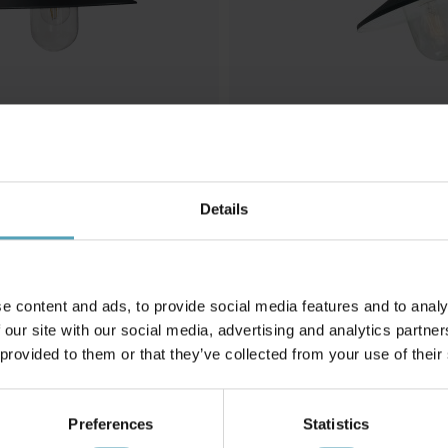
Details
NG
NORLYS
ampa
Karlstad utelampa
798 kr
Rek. 1 279 kr
e content and ads, to provide social media features and to analy
 our site with our social media, advertising and analytics partn
 provided to them or that they’ve collected from your use of their
Andra köpte även
Preferences
Statistics