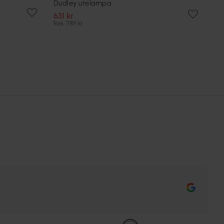
Dudley utelampa
631 kr
Rek. 789 kr