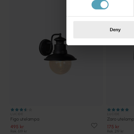
KAMPANJ
Deny
LUCIDE
LUCIDE
Figo utelampa
Zaro utelam
495 kr
175 kr
Rek. 619 kr
Rek. 219 kr