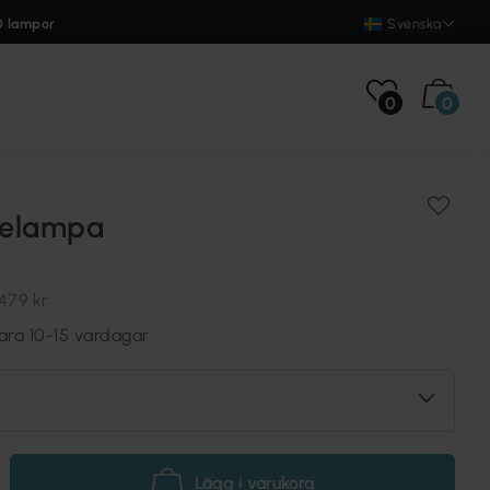
0 lampor
Svenska
0
0
utelampa
479 kr
ara 10-15 vardagar
Lägg i varukorg