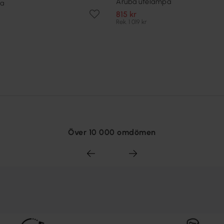
Aruba utelampa
pa
815 kr
Rek. 1 019 kr
Över 10 000 omdömen