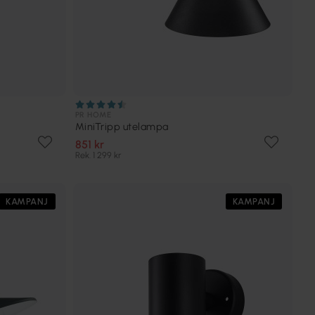
PR HOME
MiniTripp utelampa
851 kr
Rek. 1 299 kr
KAMPANJ
KAMPANJ