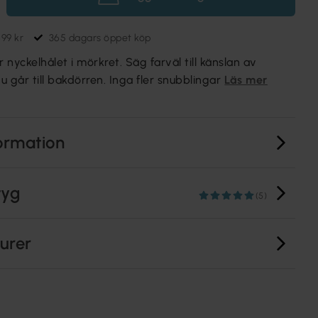
699 kr
365 dagars öppet köp
r nyckelhålet i mörkret. Säg farväl till känslan av
 går till bakdörren. Inga fler snubblingar
Läs mer
ormation
tyg
(5)
turer