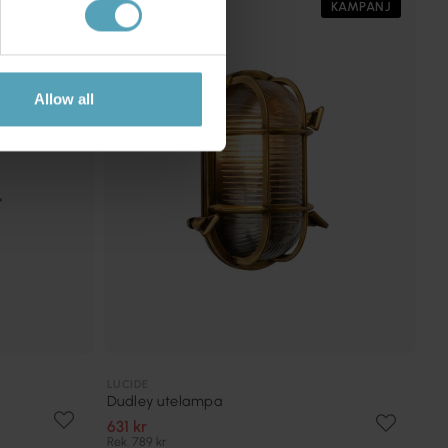
KAMPANJ
KAMPANJ
Allow all
LUCIDE
Dudley utelampa
631 kr
Rek. 789 kr