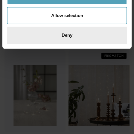
Allow selection
STAR TRADING
STAR TRADING
Ljusgardin Dew Drop 2m
Ljusgardin Star Curtain 1,2m
175 kr
189 kr
Deny
Rek. 229 kr
Rek. 229 kr
PRISMATCH