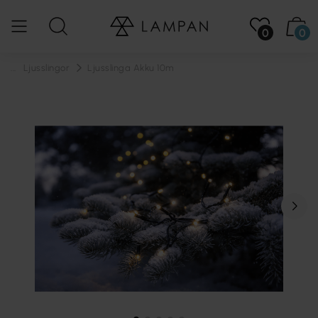
0
0
...
Ljusslingor
Ljusslinga Akku 10m