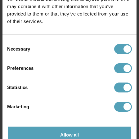
STAR TRADING
STAR TRADING
may combine it with other information that you’ve
Ljusslinga Shiny Warm White
Ljusnät Shiny Warm White 3m
provided to them or that they’ve collected from your use
24m
298 kr
of their services.
575 kr
Rek. 459 kr
Rek. 769 kr
Consent
Necessary
Selection
Andra köpte även
Preferences
PRISMATCH
PRISMATCH
Statistics
Marketing
Allow all