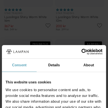
STAR TRADING
STAR TRADING
Ljusslinga Shiny Warm White
Ljusslinga Shiny Warm White
16m
10m
367 kr
200 kr
Rek. 549 kr
Rek. 399 kr
PRISMATCH
KAMPANJ
Consent
Details
About
This website uses cookies
We use cookies to personalise content and ads, to
provide social media features and to analyse our traffic.
We also share information about your use of our site with
our social media, advertising and analytics partners who