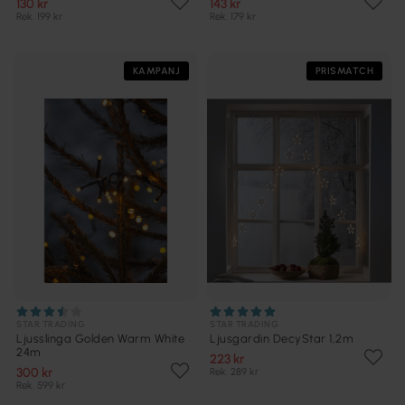
130 kr
143 kr
Rek. 199 kr
Rek. 179 kr
KAMPANJ
PRISMATCH
STAR TRADING
STAR TRADING
Ljusslinga Golden Warm White
Ljusgardin DecyStar 1,2m
24m
223 kr
300 kr
Rek. 289 kr
Rek. 599 kr