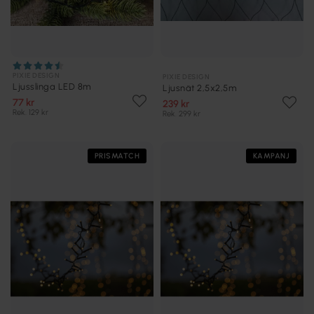
PIXIE DESIGN
PIXIE DESIGN
Ljusslinga LED 8m
Ljusnät 2,5x2,5m
77 kr
239 kr
Rek. 129 kr
Rek. 299 kr
PRISMATCH
KAMPANJ