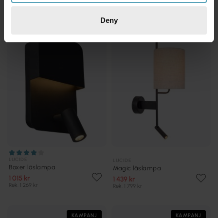
Deny
KAMPANJ
KAMPANJ
LUCIDE
LUCIDE
Boxer läslampa
Magic läslampa
1 015 kr
1 439 kr
Rek. 1 269 kr
Rek. 1 799 kr
KAMPANJ
KAMPANJ