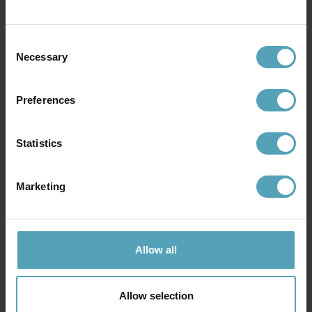
Andra köpte även
Consent
Necessary
Selection
KAMPANJ
KAMPANJ
Preferences
Statistics
Marketing
Allow all
LUCIDE
LUCIDE
Clubs läslampa
Nigel läslampa
311 kr
1 023 kr
Allow selection
Rek. 389 kr
Rek. 1 279 kr