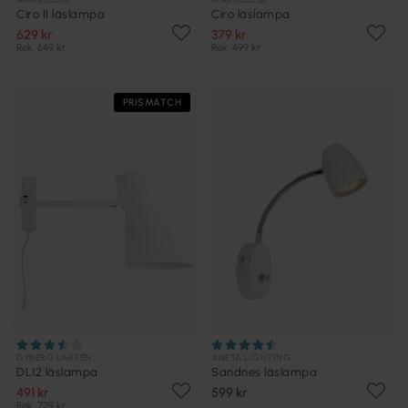
Ciro II läslampa
Ciro läslampa
629 kr
379 kr
Rek. 649 kr
Rek. 499 kr
PRISMATCH
DYBERG LARSEN
ANETA LIGHTING
DL12 läslampa
Sandnes läslampa
491 kr
599 kr
Rek. 729 kr