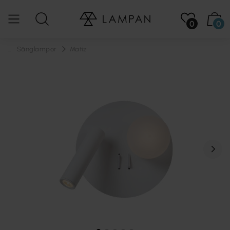
0
0
...
Sänglampor
Matiz