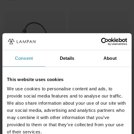
Consent
Details
About
This website uses cookies
We use cookies to personalise content and ads, to
provide social media features and to analyse our traffic.
ANETA LIGHTING
ARMATURHANTVERK
We also share information about your use of our site with
Eketorp läslampa
Tanum läslampa
our social media, advertising and analytics partners who
1 119 kr
1 119 kr
may combine it with other information that you’ve
provided to them or that they’ve collected from your use
of their services.