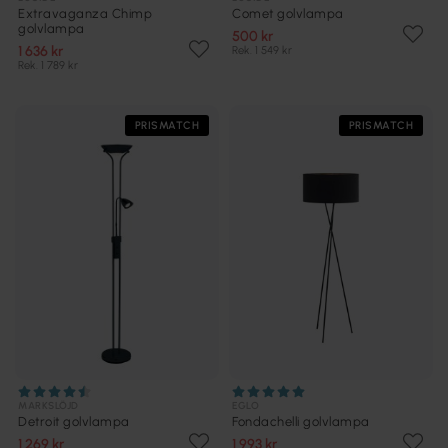
Extravaganza Chimp
Comet golvlampa
golvlampa
500 kr
1 636 kr
Rek. 1 549 kr
Rek. 1 789 kr
PRISMATCH
PRISMATCH
MARKSLÖJD
EGLO
Detroit golvlampa
Fondachelli golvlampa
1 269 kr
1 993 kr