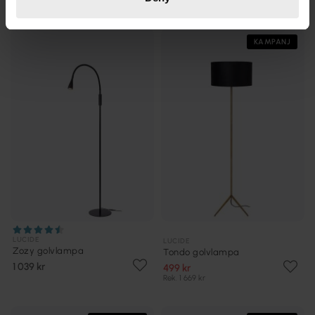
KAMPANJ
LUCIDE
LUCIDE
Zozy golvlampa
Tondo golvlampa
1 039 kr
499 kr
Rek. 1 669 kr