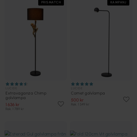
PRISMATCH
KAMPANJ
LUCIDE
LUCIDE
Extravaganza Chimp
Comet golvlampa
golvlampa
500 kr
1 636 kr
Rek. 1 549 kr
Rek. 1 789 kr