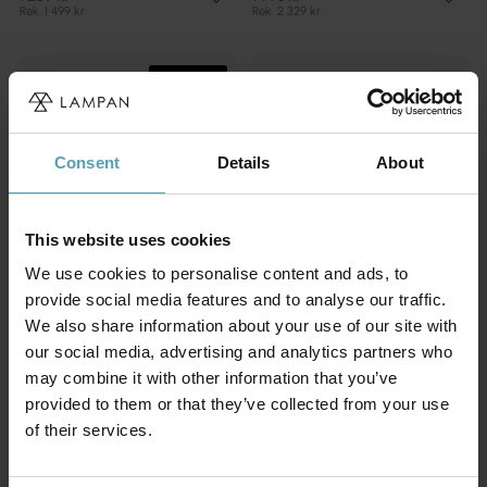
Rek. 1 499 kr
Rek. 2 329 kr
KAMPANJ
Consent
Details
About
This website uses cookies
We use cookies to personalise content and ads, to
provide social media features and to analyse our traffic.
We also share information about your use of our site with
our social media, advertising and analytics partners who
may combine it with other information that you’ve
COTTEX
LUCIDE
New Haven golvlampa
Shadi golvlampa
provided to them or that they’ve collected from your use
899 kr
1 459 kr
of their services.
Rek. 1 169 kr