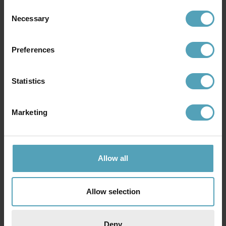
Consent
Necessary
Selection
Andra köpte även
Preferences
KAMPANJ
Statistics
Marketing
Allow all
Allow selection
LUCIDE
LUCIDE
Fold 160cm golvlampa
Anselmo golvlampa
2 089 kr
500 kr
Deny
Rek. 1 319 kr