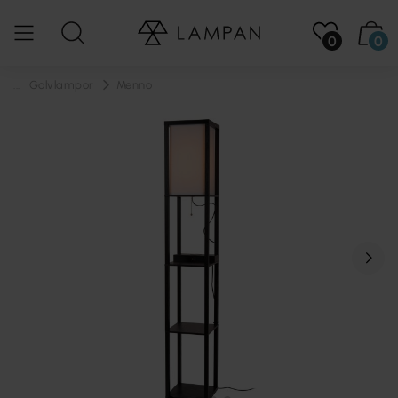
0
0
...
Golvlampor
Menno