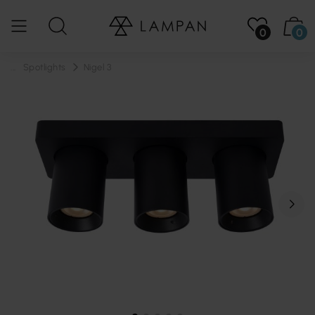
0
0
...
Spotlights
Nigel 3