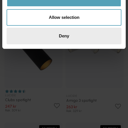
KAMPANJ
KAMPANJ
Allow selection
Deny
LUCIDE
LUCIDE
Clubs spotlight
Amigo 3 spotlight
247 kr
263 kr
Rek. 309 kr
Rek. 329 kr