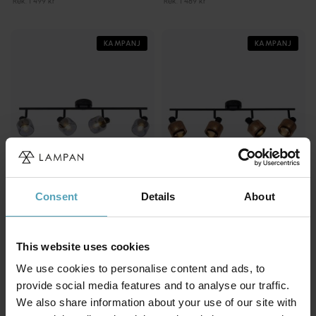
Rek. 1 499 kr
Rek. 1 489 kr
KAMPANJ
KAMPANJ
Consent
Details
About
LUCIDE
LUCIDE
This website uses cookies
Bjorn 4 spotlight
Rafa 4 spotlight
We use cookies to personalise content and ads, to
1 007 kr
1 055 kr
Rek. 1 259 kr
Rek. 1 319 kr
provide social media features and to analyse our traffic.
We also share information about your use of our site with