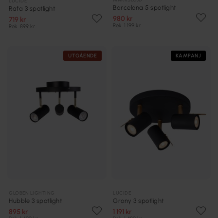
LUCIDE
Barcelona 5 spotlight
Rafa 3 spotlight
980 kr
719 kr
Rek. 1 199 kr
Rek. 899 kr
UTGÅENDE
KAMPANJ
GLOBEN LIGHTING
LUCIDE
Hubble 3 spotlight
Grony 3 spotlight
895 kr
1 191 kr