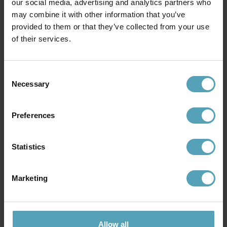
our social media, advertising and analytics partners who
may combine it with other information that you’ve
Andra köpte även
provided to them or that they’ve collected from your use
of their services.
KAMPANJ
KAMPANJ
Consent
Necessary
Selection
Preferences
Statistics
Marketing
LUCIDE
LUCIDE
Clubs spotlight
Rafa 3 spotlight
247 kr
719 kr
Rek. 309 kr
Rek. 899 kr
Allow all