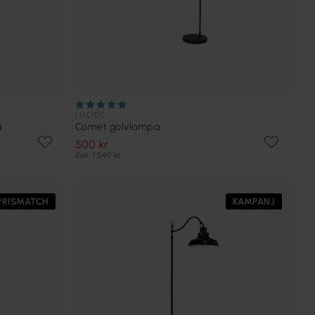
LUCIDE
a
Comet golvlampa
500 kr
Rek. 1 549 kr
PRISMATCH
KAMPANJ