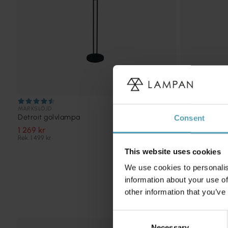
MARKSLÖJD
EGLO
Detroit golvlampa
Fondachelli 
Consent
1 269 kr
1 993 kr
Rek. 1 499 kr
Rek. 2 329 kr
This website uses cookies
We use cookies to personalis
information about your use of
other information that you’ve
Consent
Necessary
Selection