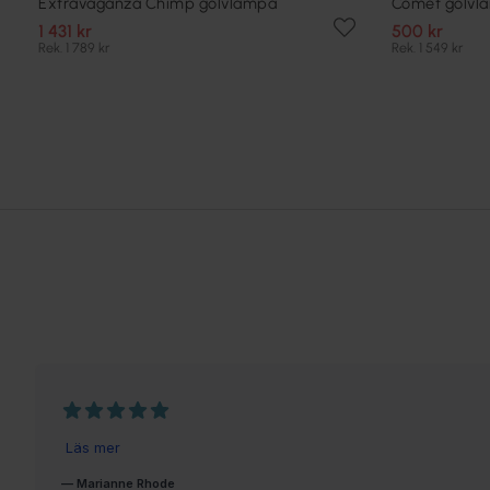
Extravaganza Chimp golvlampa
Comet golvl
1 431 kr
500 kr
Rek. 1 789 kr
Rek. 1 549 kr