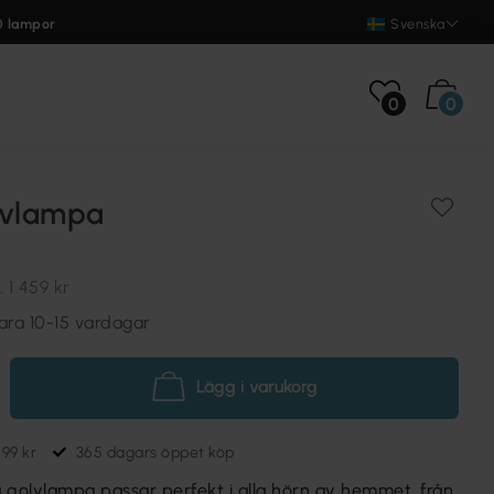
0 lampor
Svenska
0
0
lvlampa
.
1 459 kr
ara 10-15 vardagar
Lägg i varukorg
699 kr
365 dagars öppet köp
olvlampa passar perfekt i alla hörn av hemmet, från