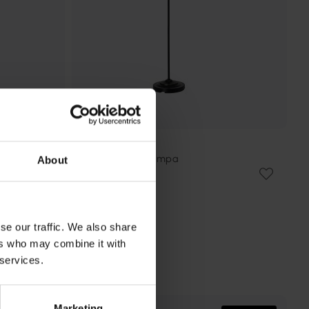
COTTEX
New Haven golvlampa
About
899 kr
Rek. 1 169 kr
se our traffic. We also share
ers who may combine it with
 services.
Marketing