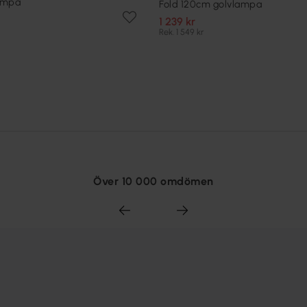
ampa
Fold 120cm golvlampa
1 239 kr
Rek. 1 549 kr
Över 10 000 omdömen