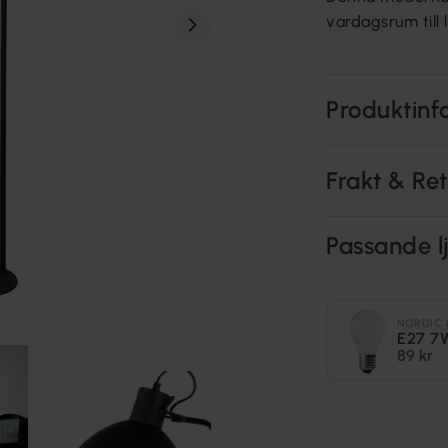
vardagsrum till l
Produktinf
Frakt & Re
Passande lj
NORDIC 
E27 7
89 kr