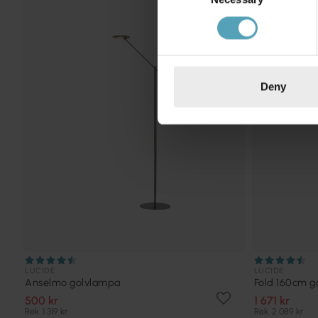
KAMPANJ
Deny
LUCIDE
LUCIDE
Anselmo golvlampa
Fold 160cm g
500 kr
1 671 kr
Rek. 1 319 kr
Rek. 2 089 kr