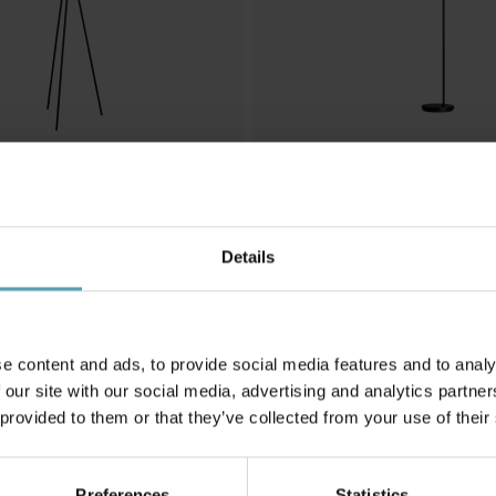
BELID
golvlampa
Cato Dimbar golvlampa
Details
2 565 kr
Rek. 3 699 kr
e content and ads, to provide social media features and to analy
 our site with our social media, advertising and analytics partn
Andra köpte även
 provided to them or that they’ve collected from your use of their
Preferences
Statistics