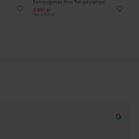
Extravaganza Miss Tall golvlampa
3 899 kr
Rek. 4 909 kr