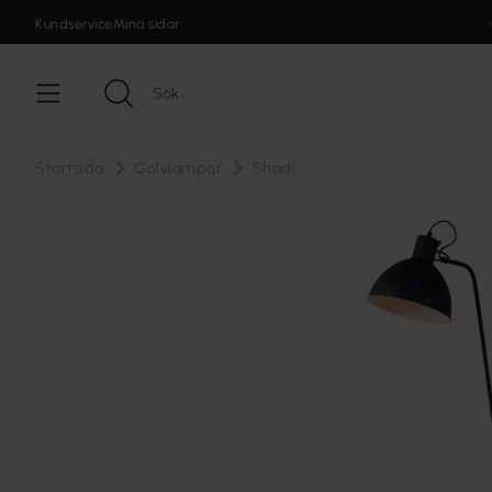
Kundservice
Mina sidor
Startsida
Golvlampor
Shadi