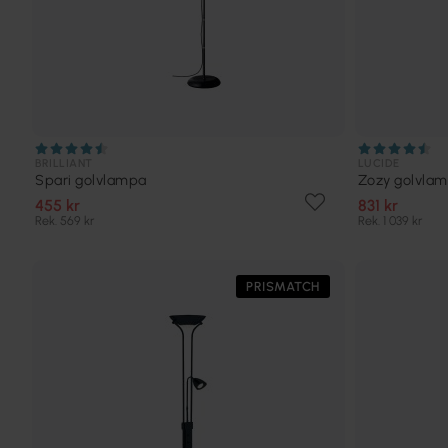
BRILLIANT
LUCIDE
Spari golvlampa
Zozy golvla
455 kr
831 kr
Rek. 569 kr
Rek. 1 039 kr
PRISMATCH