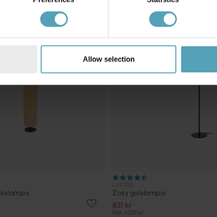
KAMPANJ
Allow selection
LUCIDE
olvlampa
Zozy golvlampa
831 kr
Rek. 1 039 kr