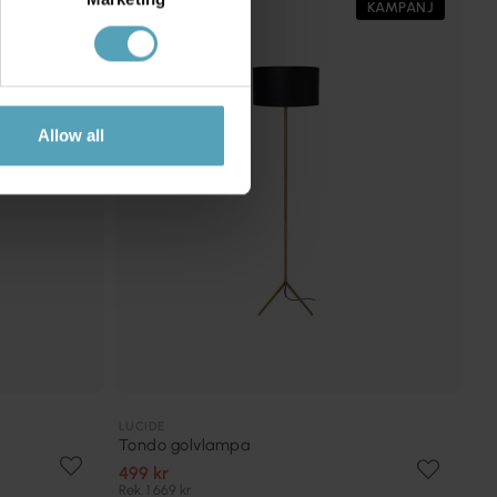
KAMPANJ
KAMPANJ
Allow all
LUCIDE
Tondo golvlampa
499 kr
Rek. 1 669 kr