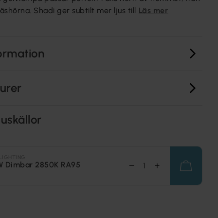
äshörna. Shadi ger subtilt mer ljus till
Läs mer
ormation
turer
uskällor
LIGHTING
W Dimbar 2850K RA95