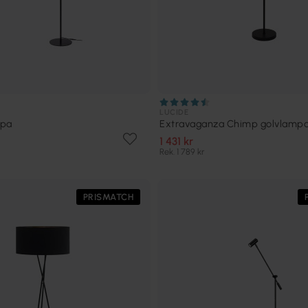
LUCIDE
mpa
Extravaganza Chimp golvlamp
1 431 kr
Rek. 1 789 kr
PRISMATCH