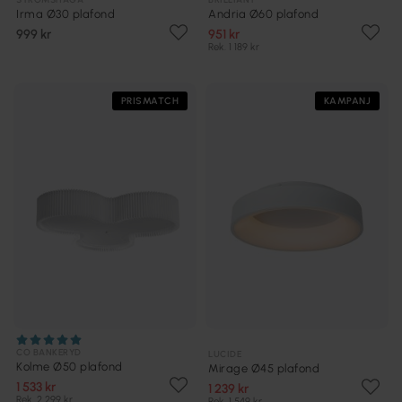
Irma Ø30 plafond
Andria Ø60 plafond
999 kr
951 kr
Rek. 1 189 kr
PRISMATCH
KAMPANJ
CO BANKERYD
LUCIDE
Kolme Ø50 plafond
Mirage Ø45 plafond
1 533 kr
1 239 kr
Rek. 2 299 kr
Rek. 1 549 kr