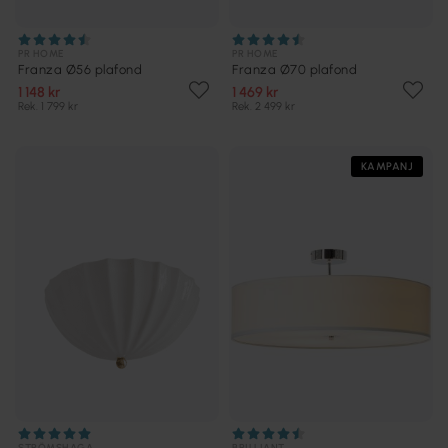
PR HOME
PR HOME
Franza Ø56 plafond
Franza Ø70 plafond
1 148 kr
1 469 kr
Rek. 1 799 kr
Rek. 2 499 kr
KAMPANJ
STRÖMSHAGA
BRILLIANT