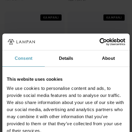
KAMPANJ
KAMPANJ
Consent
Details
About
This website uses cookies
We use cookies to personalise content and ads, to
provide social media features and to analyse our traffic.
LUCIDE
LUCIDE
We also share information about your use of our site with
Foskal Ø34 plafond
Nuria Ø50 plafond
our social media, advertising and analytics partners who
847 kr
1 063 kr
may combine it with other information that you’ve
Rek. 1 059 kr
Rek. 1 329 kr
provided to them or that they’ve collected from your use
of their services.