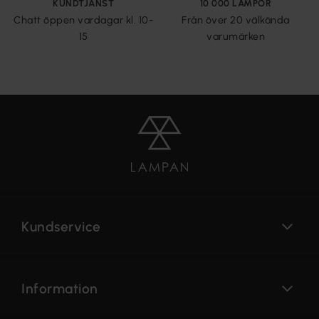
KUNDTJÄNST
10 000 LAMPOR
Chatt öppen vardagar kl. 10-
Från över 20 välkända
15
varumärken
Kundservice
Information