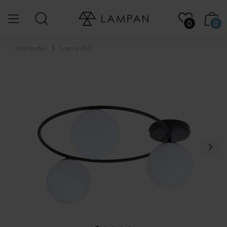
0
0
...
Plafonder
Sopra Ø47